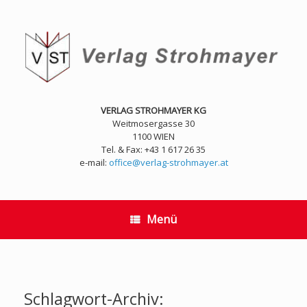
Zum
Inhalt
springen
VERLAG STROHMAYER KG
Weitmosergasse 30
1100 WIEN
Tel. & Fax: +43 1 617 26 35
e-mail:
office@verlag-strohmayer.at
Menü
Schlagwort-Archiv: