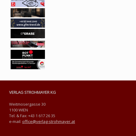
VERLAG STROHMAYER KG
Weitmosergasse 30
1100 WIEN
Tel. & Fax: +43 1 617 26 35
e-mail:
office@verlag-strohmayer.at