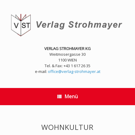
Zum
Inhalt
springen
VERLAG STROHMAYER KG
Weitmosergasse 30
1100 WIEN
Tel. & Fax: +43 1 617 26 35
e-mail:
office@verlag-strohmayer.at
Menü
WOHNKULTUR