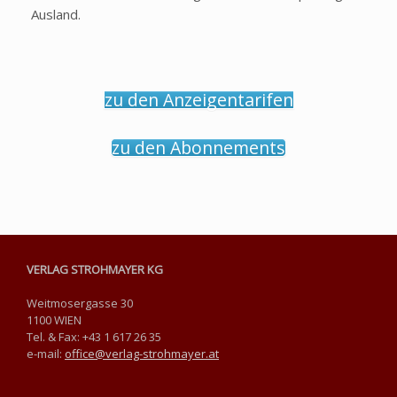
Ausland.
zu den Anzeigentarifen
zu den Abonnements
VERLAG STROHMAYER KG
Weitmosergasse 30
1100 WIEN
Tel. & Fax: +43 1 617 26 35
e-mail:
office@verlag-strohmayer.at