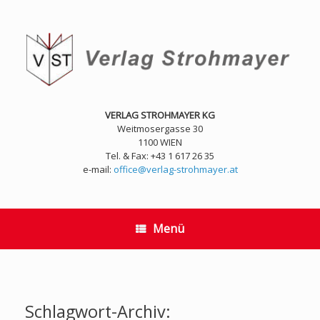
Zum
Inhalt
springen
VERLAG STROHMAYER KG
Weitmosergasse 30
1100 WIEN
Tel. & Fax: +43 1 617 26 35
e-mail:
office@verlag-strohmayer.at
Menü
Schlagwort-Archiv: