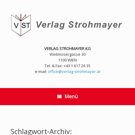
Zum
Inhalt
springen
VERLAG STROHMAYER KG
Weitmosergasse 30
1100 WIEN
Tel. & Fax: +43 1 617 26 35
e-mail:
office@verlag-strohmayer.at
Menü
Schlagwort-Archiv: