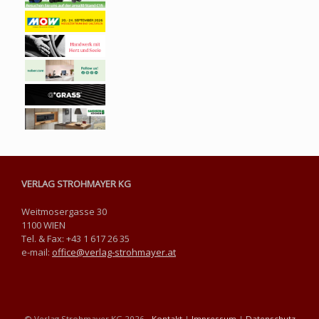
VERLAG STROHMAYER KG
Weitmosergasse 30
1100 WIEN
Tel. & Fax: +43 1 617 26 35
e-mail:
office@verlag-strohmayer.at
© Verlag Strohmayer KG 2026 -
Kontakt
|
Impressum
|
Datenschutz