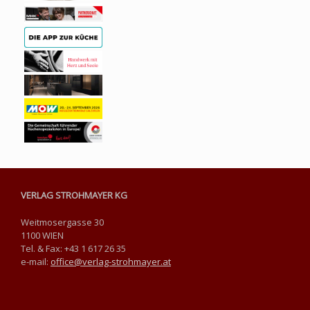
VERLAG STROHMAYER KG
Weitmosergasse 30
1100 WIEN
Tel. & Fax: +43 1 617 26 35
e-mail:
office@verlag-strohmayer.at