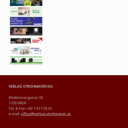
VERLAG STROHMAYER KG
Weitmosergasse 30
1100 WIEN
Tel. & Fax: +43 1 617 26 35
e-mail:
office@verlag-strohmayer.at