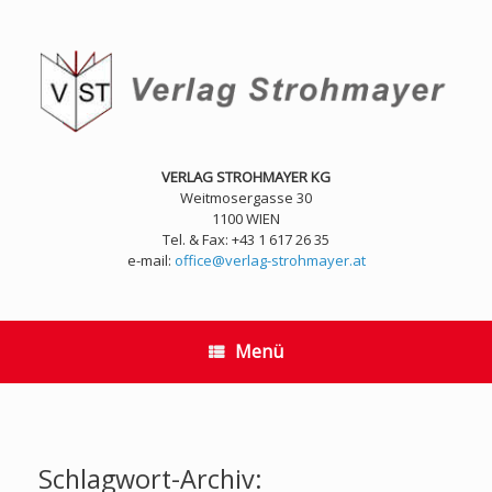
Zum
Inhalt
springen
VERLAG STROHMAYER KG
Weitmosergasse 30
1100 WIEN
Tel. & Fax: +43 1 617 26 35
e-mail:
office@verlag-strohmayer.at
Menü
Schlagwort-Archiv: