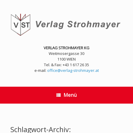
Zum
Inhalt
springen
VERLAG STROHMAYER KG
Weitmosergasse 30
1100 WIEN
Tel. & Fax: +43 1 617 26 35
e-mail:
office@verlag-strohmayer.at
Menü
Schlagwort-Archiv: