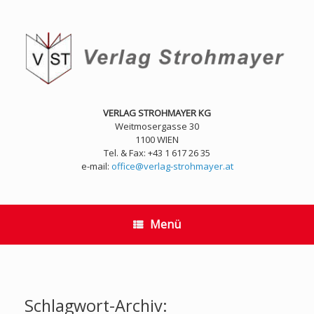
Zum
Inhalt
springen
VERLAG STROHMAYER KG
Weitmosergasse 30
1100 WIEN
Tel. & Fax: +43 1 617 26 35
e-mail:
office@verlag-strohmayer.at
Menü
Schlagwort-Archiv: