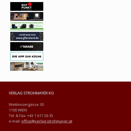
VERLAG STROHMAYER KG
Weitmosergasse 30
1100 WIEN
Tel. & Fax: +43 1 617 26 35
e-mail:
office@verlag-strohmayer.at