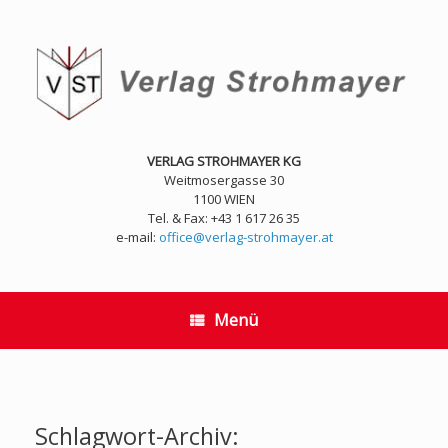
Zum
Inhalt
springen
VERLAG STROHMAYER KG
Weitmosergasse 30
1100 WIEN
Tel. & Fax: +43 1 617 26 35
e-mail:
office@verlag-strohmayer.at
Menü
Schlagwort-Archiv: