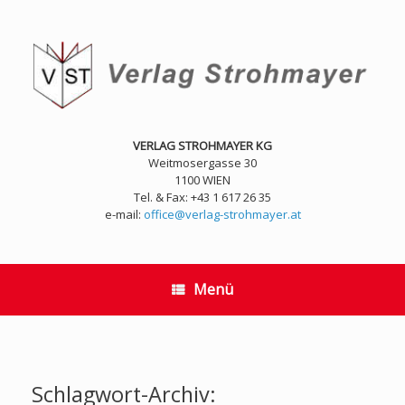
Zum
Inhalt
springen
VERLAG STROHMAYER KG
Weitmosergasse 30
1100 WIEN
Tel. & Fax: +43 1 617 26 35
e-mail:
office@verlag-strohmayer.at
Menü
Schlagwort-Archiv: