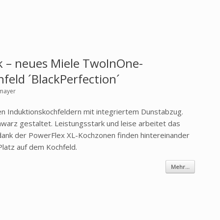
rk – neues Miele TwoInOne-
feld ´BlackPerfection´
hmayer
ten Induktionskochfeldern mit integriertem Dunstabzug.
hwarz gestaltet. Leistungsstark und leise arbeitet das
dank der PowerFlex XL-Kochzonen finden hintereinander
Platz auf dem Kochfeld.
Mehr...