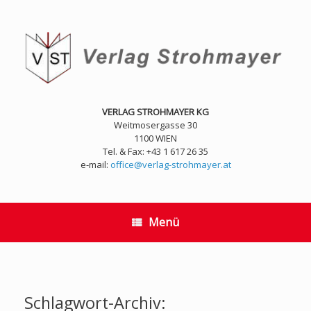
Zum
Inhalt
springen
VERLAG STROHMAYER KG
Weitmosergasse 30
1100 WIEN
Tel. & Fax: +43 1 617 26 35
e-mail:
office@verlag-strohmayer.at
Menü
Schlagwort-Archiv: