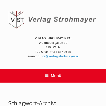
Zum
Inhalt
springen
VERLAG STROHMAYER KG
Weitmosergasse 30
1100 WIEN
Tel. & Fax: +43 1 617 26 35
e-mail:
office@verlag-strohmayer.at
Menü
Schlagwort-Archiv: