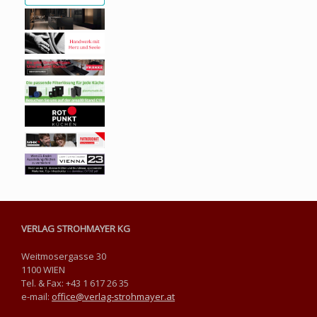
VERLAG STROHMAYER KG
Weitmosergasse 30
1100 WIEN
Tel. & Fax: +43 1 617 26 35
e-mail:
office@verlag-strohmayer.at