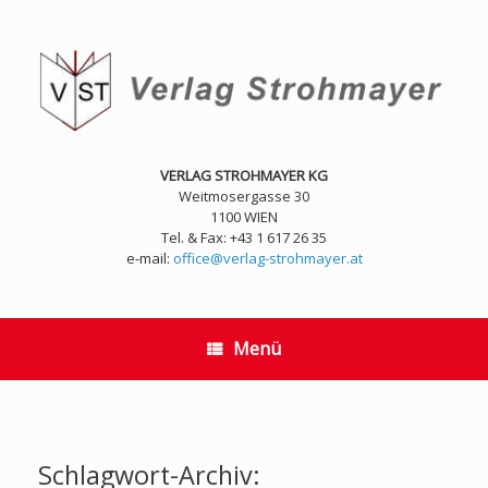
Zum
Inhalt
springen
VERLAG STROHMAYER KG
Weitmosergasse 30
1100 WIEN
Tel. & Fax: +43 1 617 26 35
e-mail:
office@verlag-strohmayer.at
Menü
Schlagwort-Archiv: