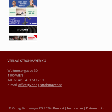
VERLAG STROHMAYER KG
Weitmosergasse 30
1100 WIEN
Tel. & Fax: +43 1 617 26 35
e-mail:
office@verlag-strohmayer.at
© Verlag Strohmayer KG 2026 -
Kontakt
|
Impressum
|
Datenschutz