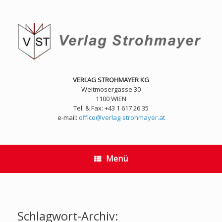
Zum
Inhalt
springen
VERLAG STROHMAYER KG
Weitmosergasse 30
1100 WIEN
Tel. & Fax: +43 1 617 26 35
e-mail:
office@verlag-strohmayer.at
Menü
Schlagwort-Archiv: