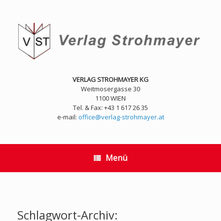
Zum
Inhalt
springen
VERLAG STROHMAYER KG
Weitmosergasse 30
1100 WIEN
Tel. & Fax: +43 1 617 26 35
e-mail:
office@verlag-strohmayer.at
Menü
Schlagwort-Archiv: