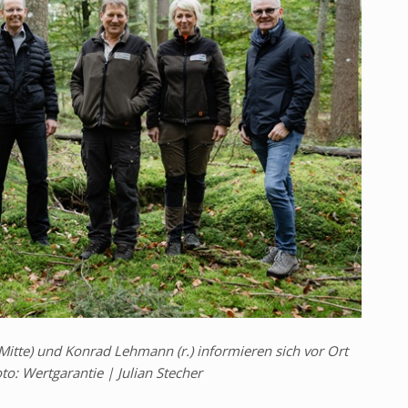
itte) und Konrad Lehmann (r.) informieren sich vor Ort
: Wertgarantie | Julian Stecher