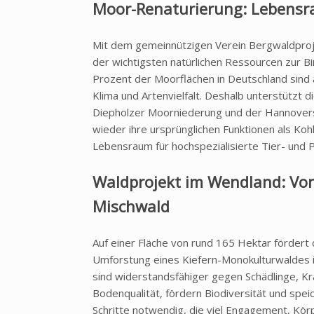
Moor-Renaturierung: Lebensra
Mit dem gemeinnützigen Verein Bergwaldproje
der wichtigsten natürlichen Ressourcen zur 
Prozent der Moorflächen in Deutschland sind a
Klima und Artenvielfalt. Deshalb unterstütz
Diepholzer Moorniederung und der Hannovers
wieder ihre ursprünglichen Funktionen als Ko
Lebensraum für hochspezialisierte Tier- und P
Waldprojekt im Wendland: Vo
Mischwald
Auf einer Fläche von rund 165 Hektar förder
Umforstung eines Kiefern-Monokulturwaldes 
sind widerstandsfähiger gegen Schädlinge, Kr
Bodenqualität, fördern Biodiversität und spei
Schritte notwendig, die viel Engagement, Kör