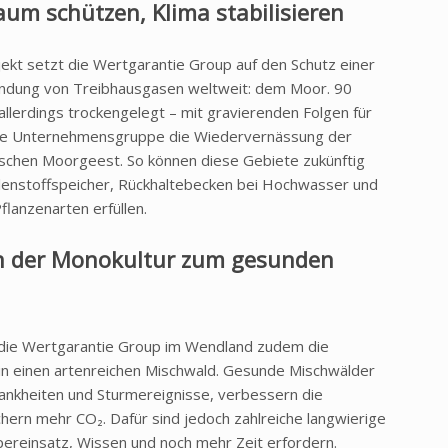
um schützen, Klima stabilisieren
kt setzt die Wertgarantie Group auf den Schutz einer
Bindung von Treibhausgasen weltweit: dem Moor. 90
llerdings trockengelegt – mit gravierenden Folgen für
t die Unternehmensgruppe die Wiedervernässung der
chen Moorgeest. So können diese Gebiete zukünftig
hlenstoffspeicher, Rückhaltebecken bei Hochwasser und
flanzenarten erfüllen.
n der Monokultur zum gesunden
t die Wertgarantie Group im Wendland zudem die
in einen artenreichen Mischwald. Gesunde Mischwälder
ankheiten und Sturmereignisse, verbessern die
chern mehr CO₂. Dafür sind jedoch zahlreiche langwierige
pereinsatz, Wissen und noch mehr Zeit erfordern.