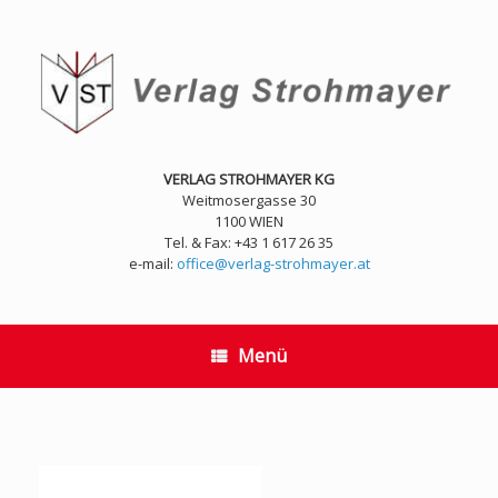
Zum
Inhalt
springen
VERLAG STROHMAYER KG
Weitmosergasse 30
1100 WIEN
Tel. & Fax: +43 1 617 26 35
e-mail:
office@verlag-strohmayer.at
Menü