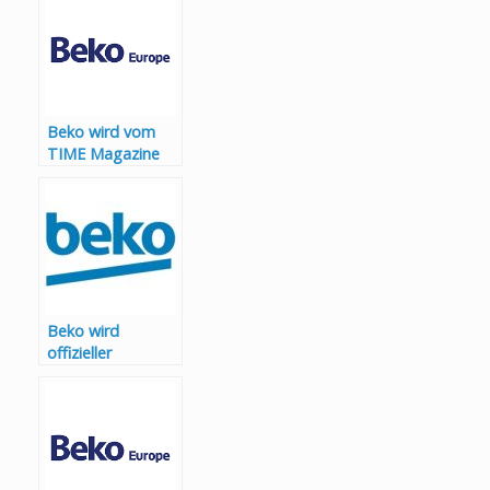
Beko wird vom
TIME Magazine
als eines der
nachhaltigsten
Unternehmen der
Welt 2025
ausgezeichnet
Beko wird
offizieller
Confidence
Partner von Ajax