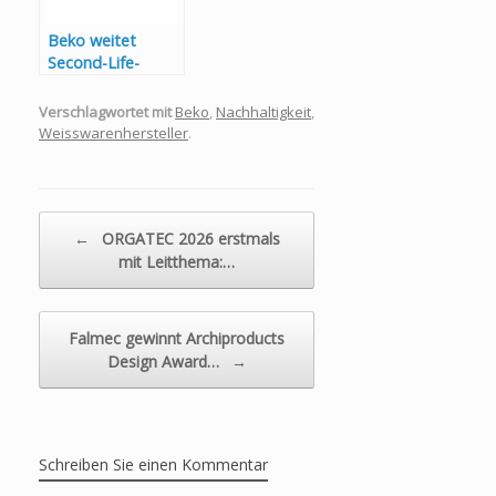
Beko weitet
Second-Life-
Programm
europaweit aus
Verschlagwortet mit
Beko
,
Nachhaltigkeit
,
Weisswarenhersteller
.
Beitragsnavigation
←
ORGATEC 2026 erstmals
mit Leitthema:…
Falmec gewinnt Archiproducts
Design Award…
→
Schreiben Sie einen Kommentar