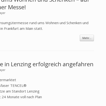
ner Messe!
ayer
 Konsumgütermesse rund ums Wohnen und Schenken und
n Frankfurt am Main statt.
Mehr...
 in Lenzing erfolgreich angefahren
ayer
vermarktet
ftsfaser TENCEL®
tze am Standort Lenzing
 24 Monate voll nach Plan