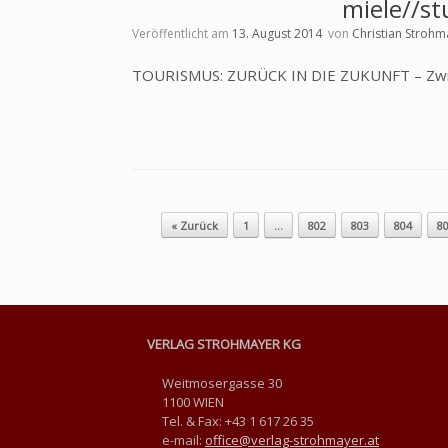
miele//s
Veröffentlicht am
13. August 2014
von
Christian Strohm
TOURISMUS: ZURÜCK IN DIE ZUKUNFT – Zwisc
Beitragsnavigation
« Zurück
1
…
802
803
804
8
VERLAG STROHMAYER KG
Weitmosergasse 30
1100 WIEN
Tel. & Fax: +43 1 617 26 35
e-mail:
office@verlag-strohmayer.at