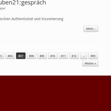
tuben21:gespräch
ayer
hen Authentizität und Inszenierung
Mehr...
05
806
807
808
809
810
811
812
…
893
Weiter »