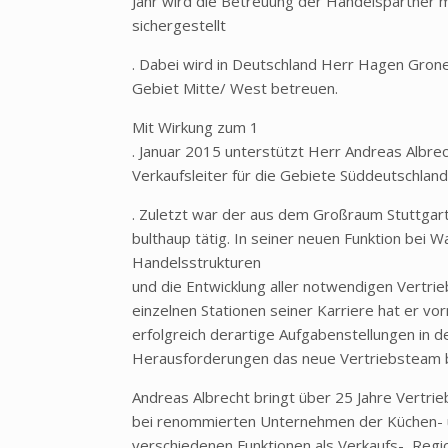
Jahr wird die Betreuung der Handelspartner m
sichergestellt
. Dabei wird in Deutschland Herr Hagen Gron
Gebiet Mitte/ West betreuen.
Mit Wirkung zum 1
. Januar 2015 unterstützt Herr Andreas Albr
Verkaufsleiter für die Gebiete Süddeutschlan
. Zuletzt war der aus dem Großraum Stuttgar
bulthaup tätig. In seiner neuen Funktion bei
Handelsstrukturen
und die Entwicklung aller notwendigen Vertri
einzelnen Stationen seiner Karriere hat er vo
erfolgreich derartige Aufgabenstellungen in d
Herausforderungen das neue Vertriebsteam b
Andreas Albrecht bringt über 25 Jahre Vertri
bei renommierten Unternehmen der Küchen- u
verschiedenen Funktionen als Verkaufs-, Regio