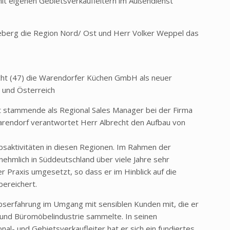
it eigenen Gebietsverkaufleitern im Außendienst
eberg die Region Nord/ Ost und Herr Volker Weppel das
echt (47) die Warendorfer Küchen GmbH als neuer
d und Österreich
t stammende als Regional Sales Manager bei der Firma
 Warendorf verantwortet Herr Albrecht den Aufbau von
ebsaktivitäten in diesen Regionen. Im Rahmen der
rnehmlich in Süddeutschland über viele Jahre sehr
er Praxis umgesetzt, so dass er im Hinblick auf die
ereichert.
ebserfahrung im Umgang mit sensiblen Kunden mit, die er
nd Büromöbelindustrie sammelte. In seinen
nal- und Gebietsverkaufleiter hat er sich ein fundiertes