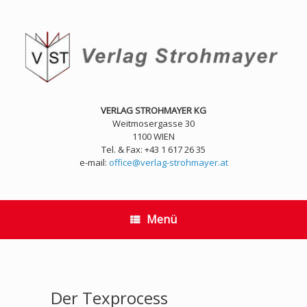
Zum
Inhalt
springen
VERLAG STROHMAYER KG
Weitmosergasse 30
1100 WIEN
Tel. & Fax: +43 1 617 26 35
e-mail:
office@verlag-strohmayer.at
Menü
Der Texprocess