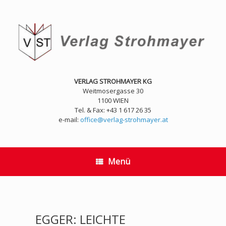
Zum
Inhalt
springen
VERLAG STROHMAYER KG
Weitmosergasse 30
1100 WIEN
Tel. & Fax: +43 1 617 26 35
e-mail:
office@verlag-strohmayer.at
Menü
EGGER: LEICHTE