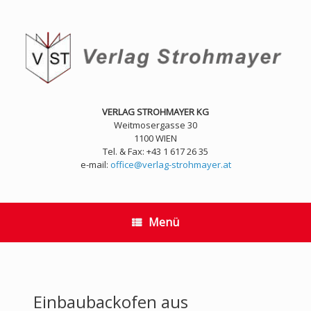
Zum
Inhalt
springen
VERLAG STROHMAYER KG
Weitmosergasse 30
1100 WIEN
Tel. & Fax: +43 1 617 26 35
e-mail:
office@verlag-strohmayer.at
Menü
Einbaubackofen aus