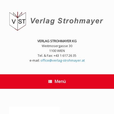
Zum
Inhalt
springen
VERLAG STROHMAYER KG
Weitmosergasse 30
1100 WIEN
Tel. & Fax: +43 1 617 26 35
e-mail:
office@verlag-strohmayer.at
Menü