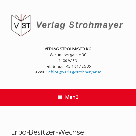
Zum
Inhalt
springen
VERLAG STROHMAYER KG
Weitmosergasse 30
1100 WIEN
Tel. & Fax: +43 1 617 26 35
e-mail:
office@verlag-strohmayer.at
Menü
Erpo-Besitzer-Wechsel