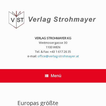
Zum
Inhalt
springen
VERLAG STROHMAYER KG
Weitmosergasse 30
1100 WIEN
Tel. & Fax: +43 1 617 26 35
e-mail:
office@verlag-strohmayer.at
Menü
Europas größte