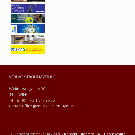
VERLAG STROHMAYER KG
Weitmosergasse 30
1100 WIEN
Tel. & Fax: +43 1 617 26 35
e-mail:
office@verlag-strohmayer.at
© Verlag Strohmayer KG 2026 -
Kontakt
|
Impressum
|
Datenschutz