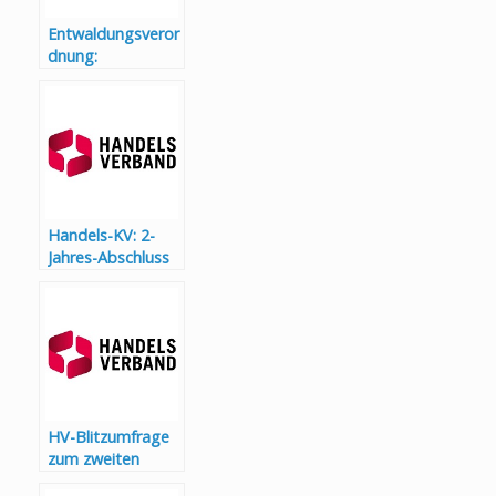
Entwaldungsveror
dnung:
Handelsverband
begrüßt
Änderungsantrag
und Verschiebung
um 12 Monate
Handels-KV: 2-
Jahres-Abschluss
fixiert!
Gehaltsplus von
3,3% für Handel
große
Herausforderung
HV-Blitzumfrage
zum zweiten
Adventsamstag: