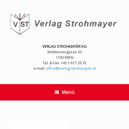
Zum
Inhalt
springen
VERLAG STROHMAYER KG
Weitmosergasse 30
1100 WIEN
Tel. & Fax: +43 1 617 26 35
e-mail:
office@verlag-strohmayer.at
Menü