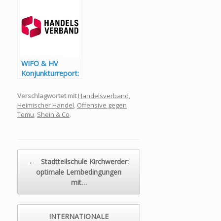
Weihnachtsgesch
äft 2024 läuft viel
besser als
erwartet
WIFO & HV
Konjunkturreport:
Einzelhandel
trotzt
Verschlagwortet mit
Handelsverband
,
Konjunkturflaute
Heimischer Handel
,
Offensive gegen
Temu
,
Shein & Co
.
Beitragsnavigation
←
Stadtteilschule Kirchwerder:
optimale Lernbedingungen
mit…
INTERNATIONALE