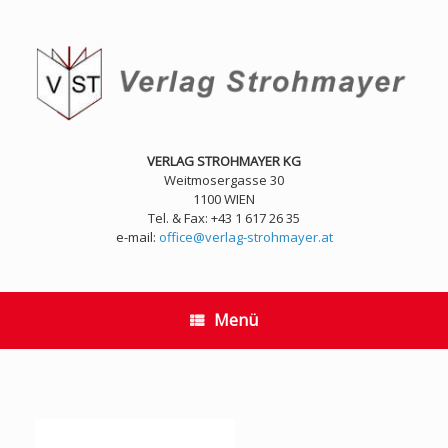
Zum
Inhalt
springen
VERLAG STROHMAYER KG
Weitmosergasse 30
1100 WIEN
Tel. & Fax: +43 1 617 26 35
e-mail:
office@verlag-strohmayer.at
Menü