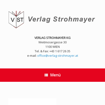
Zum
Inhalt
springen
VERLAG STROHMAYER KG
Weitmosergasse 30
1100 WIEN
Tel. & Fax: +43 1 617 26 35
e-mail:
office@verlag-strohmayer.at
Menü