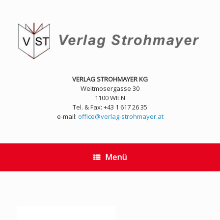
Zum
Inhalt
springen
VERLAG STROHMAYER KG
Weitmosergasse 30
1100 WIEN
Tel. & Fax: +43 1 617 26 35
e-mail:
office@verlag-strohmayer.at
Menü