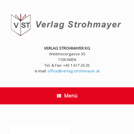
Zum
Inhalt
springen
VERLAG STROHMAYER KG
Weitmosergasse 30
1100 WIEN
Tel. & Fax: +43 1 617 26 35
e-mail:
office@verlag-strohmayer.at
Menü