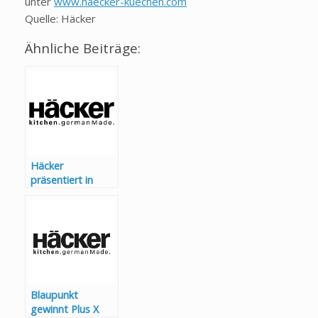
unter
www.haecker-kuechen.com
Quelle: Häcker
Ähnliche Beiträge:
Häcker
präsentiert in
Mailand exklusive
Küchendesigns in
harmonischer
Ästhetik
Blaupunkt
gewinnt Plus X