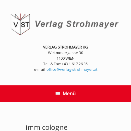
Zum
Inhalt
springen
VERLAG STROHMAYER KG
Weitmosergasse 30
1100 WIEN
Tel. & Fax: +43 1 617 26 35
e-mail:
office@verlag-strohmayer.at
Menü
imm cologne