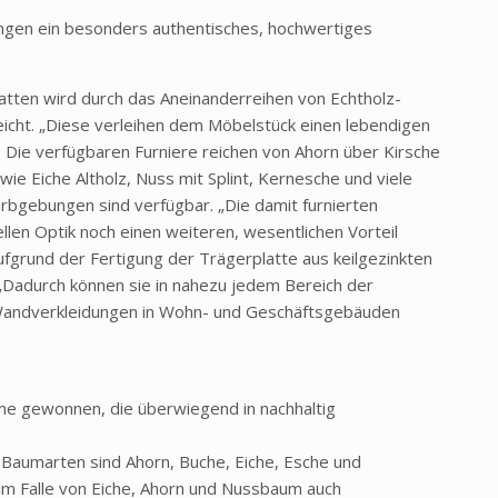
ungen ein besonders authentisches, hochwertiges
latten wird durch das Aneinanderreihen von Echtholz-
icht. „Diese verleihen dem Möbelstück einen lebendigen
 Die verfügbaren Furniere reichen von Ahorn über Kirsche
ie Eiche Altholz, Nuss mit Splint, Kernesche und viele
arbgebungen sind verfügbar. „Die damit furnierten
ellen Optik noch einen weiteren, wesentlichen Vorteil
ufgrund der Fertigung der Trägerplatte aus keilgezinkten
 „Dadurch können sie in nahezu jedem Bereich der
Wandverkleidungen in Wohn- und Geschäftsgebäuden
me gewonnen, die überwiegend in nachhaltig
 Baumarten sind Ahorn, Buche, Eiche, Esche und
m Falle von Eiche, Ahorn und Nussbaum auch