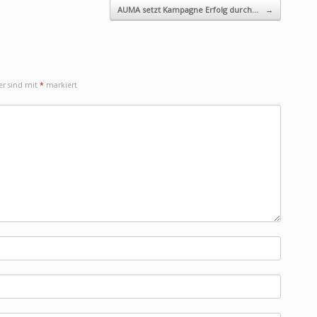
AUMA setzt Kampagne Erfolg durch…
→
der sind mit
*
markiert