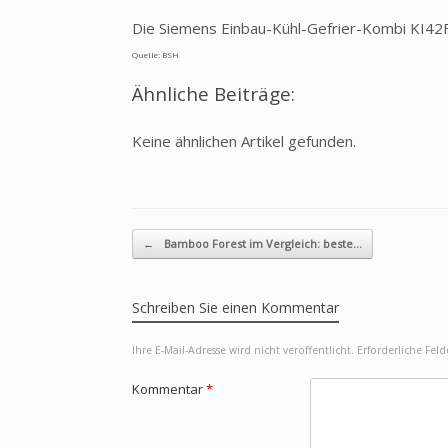
Die Siemens Einbau-Kühl-Gefrier-Kombi KI42
Quelle: BSH
Ähnliche Beiträge:
Keine ähnlichen Artikel gefunden.
Beitragsnavigation
←
Bamboo Forest im Vergleich: beste…
Schreiben Sie einen Kommentar
Ihre E-Mail-Adresse wird nicht veröffentlicht.
Erforderliche Fel
Kommentar
*