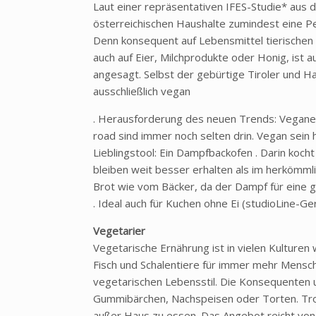
Laut einer repräsentativen IFES-Studie* aus d
österreichischen Haushalte zumindest eine P
Denn konsequent auf Lebensmittel tierischen 
auch auf Eier, Milchprodukte oder Honig, ist
angesagt. Selbst der gebürtige Tiroler und Ha
ausschließlich vegan
. Herausforderung des neuen Trends: Vegane
road sind immer noch selten drin. Vegan sein 
Lieblingstool: Ein Dampfbackofen . Darin koch
bleiben weit besser erhalten als im herkömmli
Brot wie vom Bäcker, da der Dampf für eine 
. Ideal auch für Kuchen ohne Ei (studioLine-G
Vegetarier
Vegetarische Ernährung ist in vielen Kulturen 
Fisch und Schalentiere für immer mehr Mensc
vegetarischen Lebensstil. Die Konsequenten un
Gummibärchen, Nachspeisen oder Torten. Trot
außer Haus zu essen. Das Angebot reicht von 