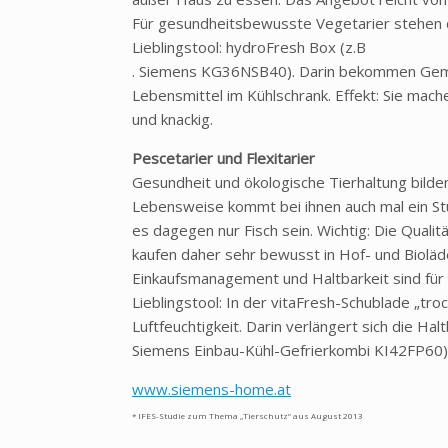
Für gesundheitsbewusste Vegetarier stehen 
Lieblingstool: hydroFresh Box (z.B
. Siemens KG36NSB40). Darin bekommen Gemüse
Lebensmittel im Kühlschrank. Effekt: Sie mache
und knackig.
Pescetarier und Flexitarier
Gesundheit und ökologische Tierhaltung bilden 
Lebensweise kommt bei ihnen auch mal ein Stüc
es dagegen nur Fisch sein. Wichtig: Die Qual
kaufen daher sehr bewusst in Hof- und Bioläd
Einkaufsmanagement und Haltbarkeit sind für
Lieblingstool: In der vitaFresh-Schublade „tr
Luftfeuchtigkeit. Darin verlängert sich die Halt
Siemens Einbau-Kühl-Gefrierkombi KI42FP60)
www.siemens-home.at
* IFES-Studie zum Thema „Tierschutz“ aus August 2013