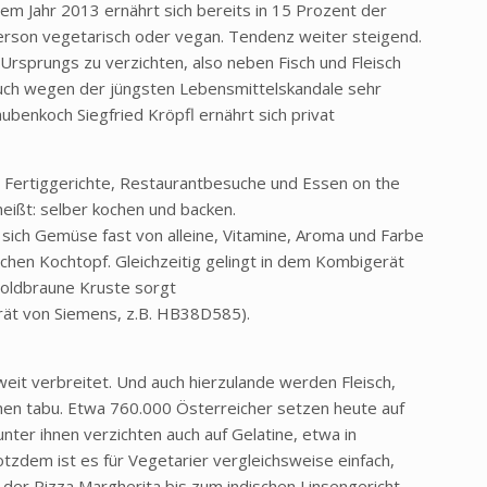
em Jahr 2013 ernährt sich bereits in 15 Prozent der
erson vegetarisch oder vegan. Tendenz weiter steigend.
Ursprungs zu verzichten, also neben Fisch und Fleisch
 auch wegen der jüngsten Lebensmittelskandale sehr
ubenkoch Siegfried Kröpfl ernährt sich privat
 Fertiggerichte, Restaurantbesuche und Essen on the
heißt: selber kochen und backen.
t sich Gemüse fast von alleine, Vitamine, Aroma und Farbe
chen Kochtopf. Gleichzeitig gelingt in dem Kombigerät
goldbraune Kruste sorgt
erät von Siemens, z.B. HB38D585).
weit verbreitet. Und auch hierzulande werden Fleisch,
hen tabu. Etwa 760.000 Österreicher setzen heute auf
ter ihnen verzichten auch auf Gelatine, etwa in
zdem ist es für Vegetarier vergleichsweise einfach,
der Pizza Margherita bis zum indischen Linsengericht.