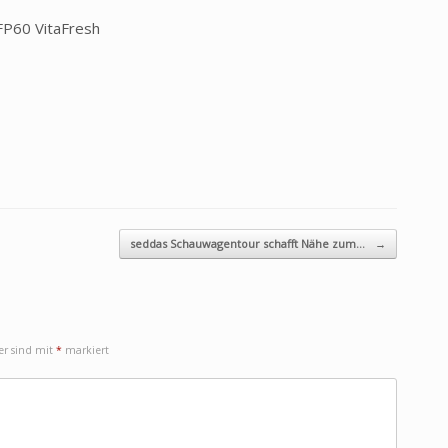
FP60 VitaFresh
seddas Schauwagentour schafft Nähe zum…
→
der sind mit
*
markiert