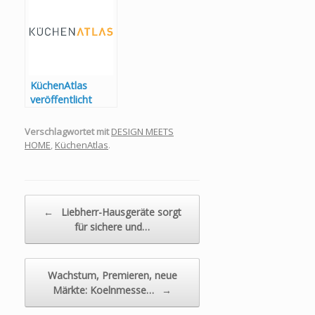
KüchenAtlas
veröffentlicht
Ratgeber für
Ausstellungsmana
Verschlagwortet mit
DESIGN MEETS
gement
HOME
,
KüchenAtlas
.
Beitragsnavigation
←
Liebherr-Hausgeräte sorgt
für sichere und…
Wachstum, Premieren, neue
Märkte: Koelnmesse…
→