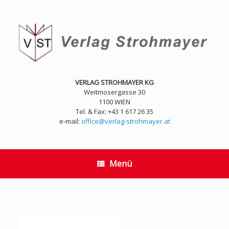
Zum
Inhalt
springen
VERLAG STROHMAYER KG
Weitmosergasse 30
1100 WIEN
Tel. & Fax: +43 1 617 26 35
e-mail:
office@verlag-strohmayer.at
Menü