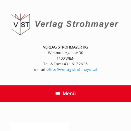
Zum
Inhalt
springen
VERLAG STROHMAYER KG
Weitmosergasse 30
1100 WIEN
Tel. & Fax: +43 1 617 26 35
e-mail:
office@verlag-strohmayer.at
Menü