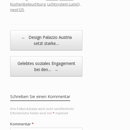
Exportleitung
Küchenbeleuchtung
,
Lichtsystem LumiQ
,
next125
.
Beitragsnavigation
←
Design Palazzo Austria
setzt starke…
Gelebtes soziales Engagement
bei den…
→
Schreiben Sie einen Kommentar
Ihre E-Mail-Adresse wird nicht veröffentlicht.
Erforderliche Felder sind mit
*
markiert
Kommentar
*