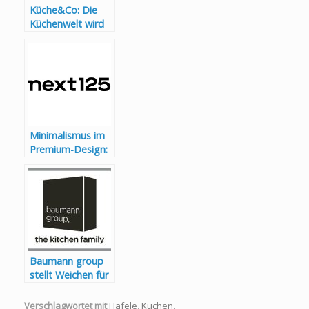
Küche&Co: Die
Küchenwelt wird
weiblicher
Minimalismus im
Premium-Design:
next125 setzt auf
die Kraft der
Reduktion
Baumann group
stellt Weichen für
die Zukunft –
Wechsel in der
Verschlagwortet mit
Häfele
,
Küchen
,