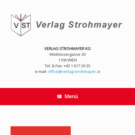
Zum
Inhalt
springen
VERLAG STROHMAYER KG
Weitmosergasse 30
1100 WIEN
Tel. & Fax: +43 1 617 26 35
e-mail:
office@verlag-strohmayer.at
Menü