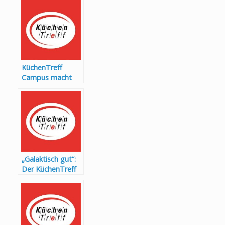
KüchenTreff
Campus macht
Händler
krisensicher
„Galaktisch gut“:
Der KüchenTreff
wird 30