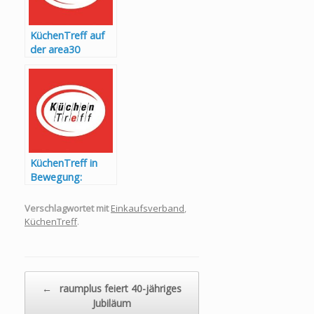
KüchenTreff auf
der area30
KüchenTreff in
Bewegung:
Charity-Aktion mit
einem Sieger und
Verschlagwortet mit
Einkaufsverband
,
vielen Gewinnern
KüchenTreff
.
Beitragsnavigation
←
raumplus feiert 40-jähriges
Jubiläum