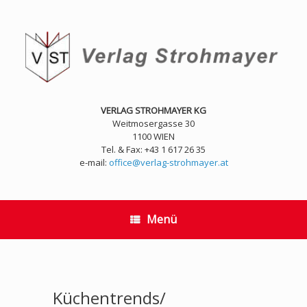
Zum
Inhalt
springen
VERLAG STROHMAYER KG
Weitmosergasse 30
1100 WIEN
Tel. & Fax: +43 1 617 26 35
e-mail:
office@verlag-strohmayer.at
Menü
Küchentrends/