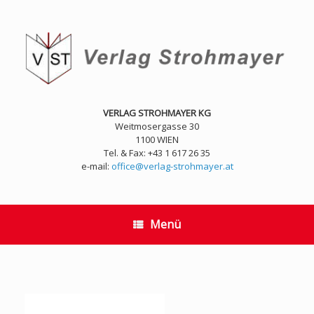
Zum
Inhalt
springen
VERLAG STROHMAYER KG
Weitmosergasse 30
1100 WIEN
Tel. & Fax: +43 1 617 26 35
e-mail:
office@verlag-strohmayer.at
Menü