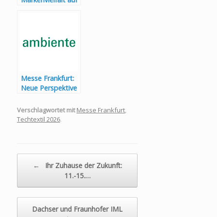
der Heimtextil
2026 erleben
Messe Frankfurt:
Neue Perspektive
auf Gastlichkeit –
Katty Schiebeck
Verschlagwortet mit
Messe Frankfurt
,
gestaltet den
Techtextil 2026
.
Interior Design &
Architecture Hub
Beitragsnavigation
←
Ihr Zuhause der Zukunft:
11.-15.…
Dachser und Fraunhofer IML