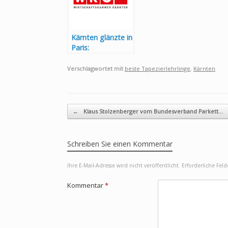
Kärnten glänzte in
Paris:
Wirtschaftsdelega
tion überzeugte
Verschlagwortet mit
beste Tapezierlehrlinge
,
Kärnten
.
bei den
Olympischen
Spielen
Beitragsnavigation
←
Klaus Stolzenberger vom Bundesverband Parkett…
Schreiben Sie einen Kommentar
Ihre E-Mail-Adresse wird nicht veröffentlicht.
Erforderliche Fel
Kommentar
*