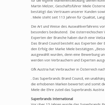
für die eigene Markenentwicklung dienen könne
Martin Melzer, Geschäftsführer Miele Österre
bestätigt das Vertrauen unserer Kunden sowi
. Miele steht seit 113 Jahren für Qualität, Lang
Die Art und Weise des Auswahlverfahrens von
besonders bedeutend. Die österreichischen 
Experten der Branche haben durch eine Vielza
Das Brand Council besteht aus Experten der B
den Erfolg der Marke Miele bestätigen. „Beson
ausgewählt wurden, denn eine Bewerbung uns
werden von Verbrauchern und Experten ausgew
Gfk Austria hat Verbraucher in Österreich nac
. Das Superbrands Brand Council, ein unabh
die erhobenen Marken bewertet und somit di
Miele die Ehre zuteil das Superbrands Austri
Superbrands International
Vor über 15 Jahren wurde das Superbrands P