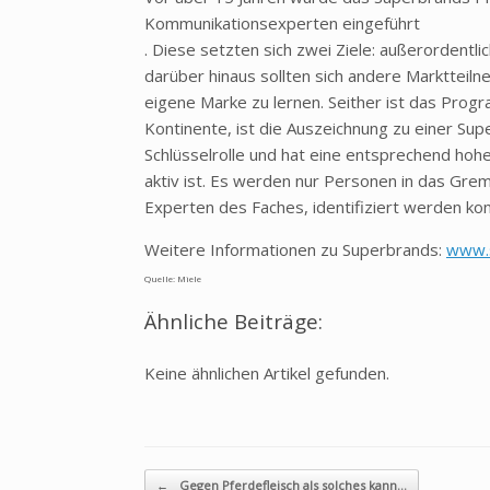
Kommunikationsexperten eingeführt
. Diese setzten sich zwei Ziele: außerordentli
darüber hinaus sollten sich andere Marktteil
eigene Marke zu lernen. Seither ist das Progra
Kontinente, ist die Auszeichnung zu einer Su
Schlüsselrolle und hat eine entsprechend ho
aktiv ist. Es werden nur Personen in das Gre
Experten des Faches, identifiziert werden ko
Weitere Informationen zu Superbrands:
www.s
Quelle: Miele
Ähnliche Beiträge:
Keine ähnlichen Artikel gefunden.
Beitragsnavigation
←
Gegen Pferdefleisch als solches kann…