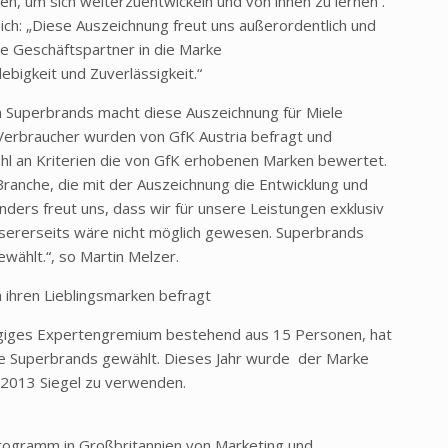
n, um sich weiterzuentwickeln und von ihnen zu lernen .
ich: „Diese Auszeichnung freut uns außerordentlich und
e Geschäftspartner in die Marke
lebigkeit und Zuverlässigkeit.“
 Superbrands macht diese Auszeichnung für Miele
Verbraucher wurden von GfK Austria befragt und
hl an Kriterien die von GfK erhobenen Marken bewertet.
ranche, die mit der Auszeichnung die Entwicklung und
ders freut uns, dass wir für unsere Leistungen exklusiv
ererseits wäre nicht möglich gewesen. Superbrands
ählt.“, so Martin Melzer.
h ihren Lieblingsmarken befragt
ängiges Expertengremium bestehend aus 15 Personen, hat
e Superbrands gewählt. Dieses Jahr wurde der Marke
a 2013 Siegel zu verwenden.
rogramm in Großbritannien von Marketing und