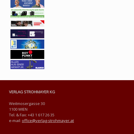
VERLAG STROHMAYER KG
Weitmosergasse 30
1100 WIEN
Tel. & Fax: +43 1 617 26 35
e-mail:
office@verlag-strohmayer.at