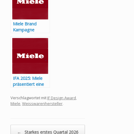
einfacher?
Miele Brand
Kampagne
„Einmal Miele,
immer Miele.“ –
Nova Edition
IFA 2025: Miele
präsentiert eine
neue Ära des
Kochens
Verschlagwortet mit
IF Design Award
,
Miele
,
Weisswarenhersteller
.
Beitragsnavigation
←
Starkes erstes Quartal 2026