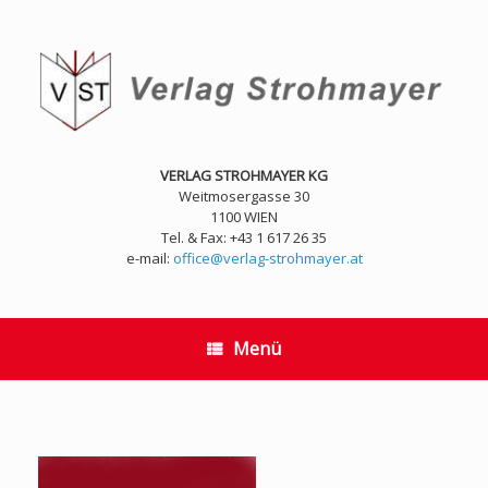
Zum
Inhalt
springen
VERLAG STROHMAYER KG
Weitmosergasse 30
1100 WIEN
Tel. & Fax: +43 1 617 26 35
e-mail:
office@verlag-strohmayer.at
Menü