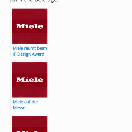
Miele räumt beim
iF Design Award
ab
Miele auf der
Messe
Küchenwohntrend
s in Salzburg –
geht Hausarbeit
eigentlich