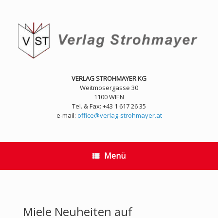
Zum
Inhalt
springen
VERLAG STROHMAYER KG
Weitmosergasse 30
1100 WIEN
Tel. & Fax: +43 1 617 26 35
e-mail:
office@verlag-strohmayer.at
Menü
Miele Neuheiten auf