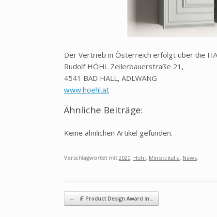
Der Vertrieb in Österreich erfolgt über d
Rudolf HÖHL Zeilerbauerstraße 21,
4541 BAD HALL, ADLWANG
www.hoehl.at
Ähnliche Beiträge:
Keine ähnlichen Artikel gefunden.
Verschlagwortet mit
2020
,
Höhl
,
Minottiitalia
,
News
.
Beitragsnavigation
←
iF Product Design Award in…