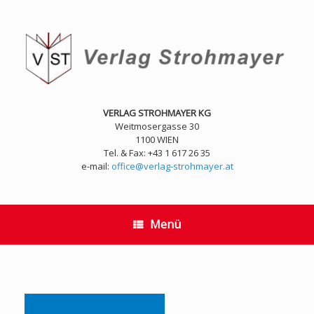
Zum
Inhalt
springen
VERLAG STROHMAYER KG
Weitmosergasse 30
1100 WIEN
Tel. & Fax: +43 1 617 26 35
e-mail:
office@verlag-strohmayer.at
Menü