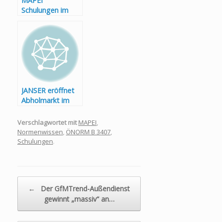
MAPEI
Schulungen im
Jänner 2025
JANSER eröffnet
Abholmarkt im
MAPEI Lager
Verschlagwortet mit
MAPEI
,
Normenwissen
,
ÖNORM B 3407
,
Schulungen
.
Beitragsnavigation
←
Der GfMTrend-Außendienst
gewinnt „massiv“ an…