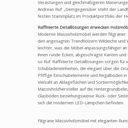
Verästungen und gleichmäßigeren Maserungen
Andreas Ruf: „Demgegenüber steht der Landha
festen Stammplatz im Produktportfolio der He
Raffinierte Detaillösungen erwecken Holzmö
Moderne Massivholzmöbel werden filigraner: O
den angesagten Trendhölzern Wildeiche und W
leichter, was die Möbel anpassungsfähiger an 
ihnen runde Ecken, abgeschrägte Kanten und 
so Ruf. Raffinierte Detaillösungen sorgen fü
Schubladeneinheiten, die elegant über die Gru
Pfiffige Einschubelemente und Regalböden i
Vielzahl an Ablageflächen und Sortiermöglichk
Massivholzhersteller auf die Hintergrundbeleu
Glasböden beziehungsweise Rück- oder Seiten
sich die modernen LED-Lämpchen befinden.
Filigrane Massivholzmöbel mit eleganten Run