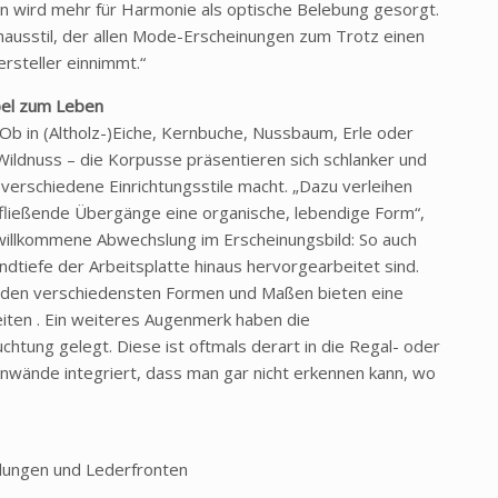
 wird mehr für Harmonie als optische Belebung gesorgt.
usstil, der allen Mode-Erscheinungen zum Trotz einen
rsteller einnimmt.“
bel zum Leben
b in (Altholz-)Eiche, Kernbuche, Nussbaum, Erle oder
ildnuss – die Korpusse präsentieren sich schlanker und
verschiedene Einrichtungsstile macht. „Dazu verleihen
fließende Übergänge eine organische, lebendige Form“,
r willkommene Abwechslung im Erscheinungsbild: So auch
ndtiefe der Arbeitsplatte hinaus hervorgearbeitet sind.
n den verschiedensten Formen und Maßen bieten eine
eiten . Ein weiteres Augenmerk haben die
chtung gelegt. Diese ist oftmals derart in die Regal- oder
wände integriert, dass man gar nicht erkennen kann, wo
dungen und Lederfronten