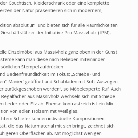
der Couchtisch, Kleiderschrank oder eine komplette
erzen der Natur präsentieren sich in modernem,
ition absolut ‚in’ und bieten sich für alle Räumlichkeiten
 Geschäftsführer der Initiative Pro Massivholz (IPM),
elle Einzelmöbel aus Massivholz ganz oben in der Gunst
ysteme kann man diese nach Belieben miteinander
sönlichen Stempel aufdrücken
nd Bedienfreundlichkeit im Fokus: „Schiebe- und
pen“-Manier’ geöffnet und Schubladen mit Soft-Auszügen
er zurückgeschoben werden“, so Möbelexperte Ruf. Auch
Regalfächer aus Massivholz wechseln sich mit Schiebe-
 Leder oder Filz ab. Ebenso kontrastreich ist ein Mix
ation von edlen Hölzern mit Weißglas,
chtem Schiefer können individuelle Kompositionen
ät, die das Naturmaterial mit sich bringt, zeichnet sich
ruhigeren Oberflächen ab. Mit möglichst wenigen