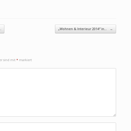
…
„Wohnen & Interieur 2014″ in…
→
der sind mit
*
markiert