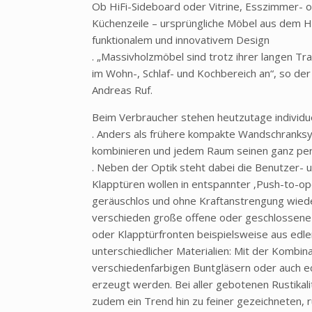
Ob HiFi-Sideboard oder Vitrine, Esszimmer- o
Küchenzeile – ursprüngliche Möbel aus dem H
funktionalem und innovativem Design
. „Massivholzmöbel sind trotz ihrer langen Trad
im Wohn-, Schlaf- und Kochbereich an“, so der
Andreas Ruf.
Beim Verbraucher stehen heutzutage individu
. Anders als frühere kompakte Wandschranks
kombinieren und jedem Raum seinen ganz per
. Neben der Optik steht dabei die Benutzer- u
Klapptüren wollen in entspannter ‚Push-to-o
geräuschlos und ohne Kraftanstrengung wied
verschieden große offene oder geschlossene 
oder Klapptürfronten beispielsweise aus edlem
unterschiedlicher Materialien: Mit der Kombin
verschiedenfarbigen Buntgläsern oder auch e
erzeugt werden. Bei aller gebotenen Rustikalit
zudem ein Trend hin zu feiner gezeichneten, 