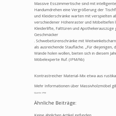
Massive Esszimmertische sind mit intelligen
Handumdrehen eine Vergrößerung der Tischflä
und Kleiderschränke warten mit verspielten 
verschiedener Höhenraster und Möbeltiefen las
Kleiderlifte, Falttüren und Apothekerauszüge g
Geschmäcker
. Schwebetürenschränke mit Weitwinkelscharn
als ausreichende Staufläche. „Für diejenigen, 
Wände holen wollen, bieten sich in diesem Jahr
Möbelexperte Ruf. (IPM/hb)
Kontrastreicher Material-Mix etwa aus rustik
Mehr Informationen über Massivholzmöbel gi
Quelle: IPM
Ähnliche Beiträge:
Keine ähnlichen Artikel gefunden.