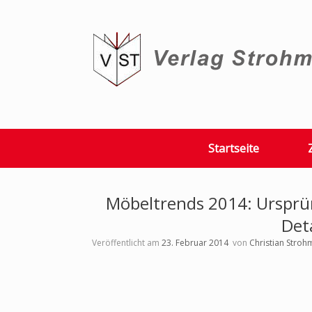
Zum
Inhalt
springen
Startseite
Möbeltrends 2014: Ursprün
Det
Veröffentlicht am
23. Februar 2014
von
Christian Stroh