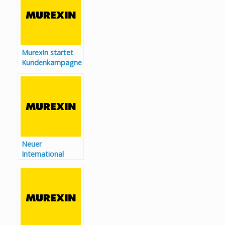
Murexin startet
Kundenkampagne
zur
Garagenboden-
Sanierung
Neuer
International
Sales Manager
bei Murexin:
Daniel Hiesberger
verstärkt das
Exportteam