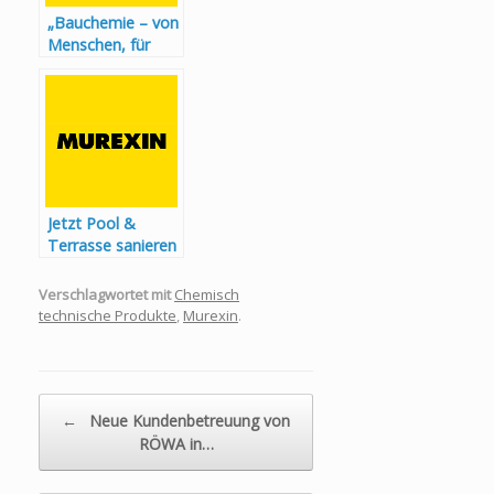
„Bauchemie – von
Menschen, für
Menschen“
Jetzt Pool &
Terrasse sanieren
und den Sommer
genießen
Verschlagwortet mit
Chemisch
technische Produkte
,
Murexin
.
Beitragsnavigation
←
Neue Kundenbetreuung von
RÖWA in…