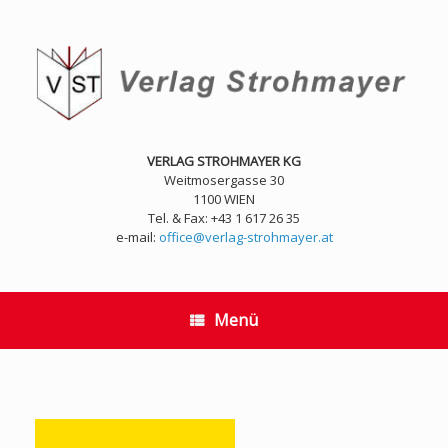
Zum
Inhalt
springen
VERLAG STROHMAYER KG
Weitmosergasse 30
1100 WIEN
Tel. & Fax: +43 1 617 26 35
e-mail:
office@verlag-strohmayer.at
Menü