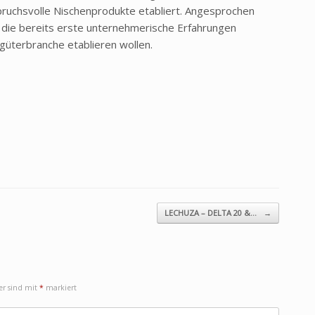
pruchsvolle Nischenprodukte etabliert. Angesprochen
die bereits erste unternehmerische Erfahrungen
güterbranche etablieren wollen.
LECHUZA – DELTA 20 &…
→
der sind mit
*
markiert