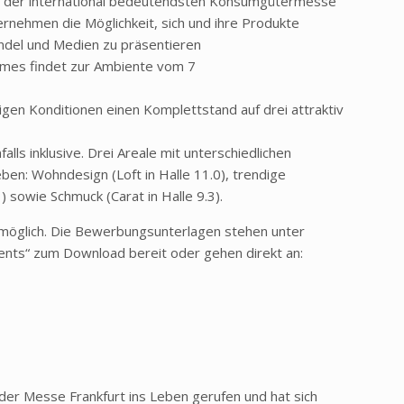
auf der international bedeutendsten Konsumgütermesse
rnehmen die Möglichkeit, sich und ihre Produkte
andel und Medien zu präsentieren
mes findet zur Ambiente vom 7
igen Konditionen einen Komplettstand auf drei attraktiv
nfalls inklusive. Drei Areale mit unterschiedlichen
en: Wohndesign (Loft in Halle 11.0), trendige
 sowie Schmuck (Carat in Halle 9.3).
möglich. Die Bewerbungsunterlagen stehen unter
ents“ zum Download bereit oder gehen direkt an:
r Messe Frankfurt ins Leben gerufen und hat sich