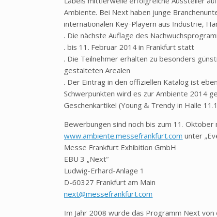
Labels mittlerweile erfolgreiche Aussteller 
Ambiente. Bei Next haben junge Branchenunte
internationalen Key-Playern aus Industrie, H
. Die nächste Auflage des Nachwuchsprogram
. bis 11. Februar 2014 in Frankfurt statt
. Die Teilnehmer erhalten zu besonders günst
gestalteten Arealen
. Der Eintrag in den offiziellen Katalog ist ebe
Schwerpunkten wird es zur Ambiente 2014 geb
Geschenkartikel (Young & Trendy in Halle 11.1)
Bewerbungen sind noch bis zum 11. Oktober 
www.ambiente.messefrankfurt.com
unter „Ev
Messe Frankfurt Exhibition GmbH
EBU 3 „Next“
Ludwig-Erhard-Anlage 1
D-60327 Frankfurt am Main
next@messefrankfurt.com
Im Jahr 2008 wurde das Programm Next von de