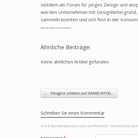
seitdem als Forum für junges Design und ans
werden Unternehmen mit Designhintergrund, 
sammeln konnten und sich fest in der Konsum
Quelle: Messe Frankfurt
Ähnliche Beiträge:
Keine ähnlichen Artikel gefunden.
Beitragsnavigation
←
Königlich schlafen auf GRAND ROYAL…
Schreiben Sie einen Kommentar
Ihre E-Mail-Adresse wird nicht veröffentlicht.
Erforderliche Fel