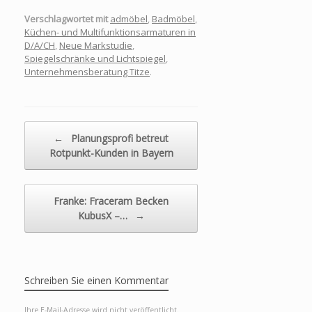
Multifunktionsarm
aturen in D/A/CH
Verschlagwortet mit
admöbel
,
Badmöbel
,
bis 2030
Küchen- und Multifunktionsarmaturen in
D/A/CH
,
Neue Markstudie
,
Spiegelschränke und Lichtspiegel
,
Unternehmensberatung Titze
.
Beitragsnavigation
←
Planungsprofi betreut
Rotpunkt-Kunden in Bayern
Franke: Fraceram Becken
KubusX –…
→
Schreiben Sie einen Kommentar
Ihre E-Mail-Adresse wird nicht veröffentlicht.