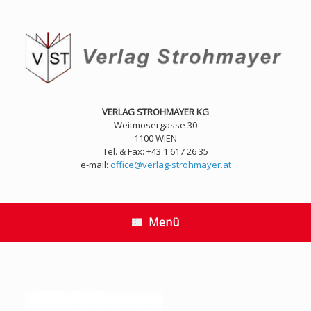
Zum
Inhalt
springen
VERLAG STROHMAYER KG
Weitmosergasse 30
1100 WIEN
Tel. & Fax: +43 1 617 26 35
e-mail:
office@verlag-strohmayer.at
Menü