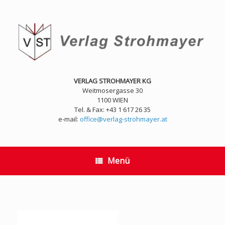
Zum
Inhalt
springen
VERLAG STROHMAYER KG
Weitmosergasse 30
1100 WIEN
Tel. & Fax: +43 1 617 26 35
e-mail:
office@verlag-strohmayer.at
Menü