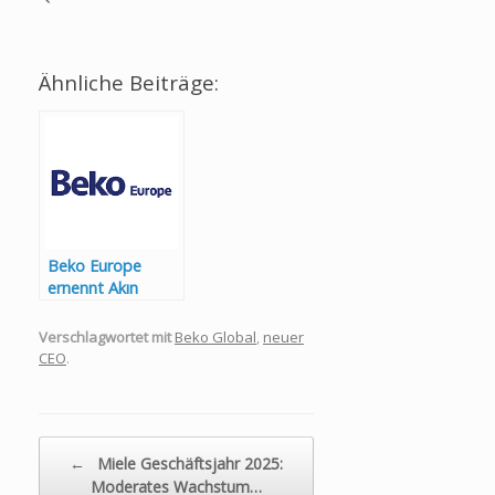
Ähnliche Beiträge:
Beko Europe
ernennt Akın
Garzanlı zum
neuen CEO
Verschlagwortet mit
Beko Global
,
neuer
CEO
.
Beitragsnavigation
←
Miele Geschäftsjahr 2025:
Moderates Wachstum…